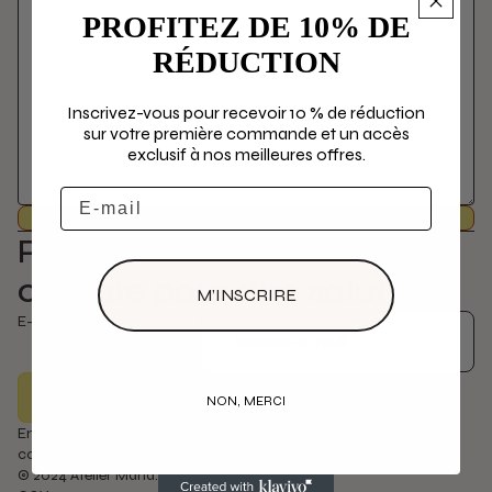
PROFITEZ DE 10% DE
RÉDUCTION
Inscrivez-vous pour recevoir 10 % de réduction
sur votre première commande et un accès
exclusif à nos meilleures offres.
Email
Envoyer
Pour plus d'infos...
ou juste pour dire salut ;)
M’INSCRIRE
E-mail
S’inscrire
NON, MERCI
En vous inscrivant vous consentez à notre
Politique de
confidentialité
et acceptez de recevoir des mails d’Atelier Mahd.
© 2024 Atelier Mahd. Tous droits réservés.