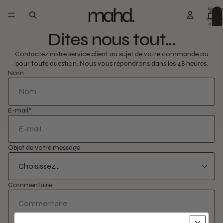
Nomb
total
d’artic
dans l
panier:
Dites nous tout...
Contactez notre service client au sujet de votre commande ou
pour toute question. Nous vous répondrons dans les 48 heures.
Nom
E-mail
*
Objet de votre message
Commentaire